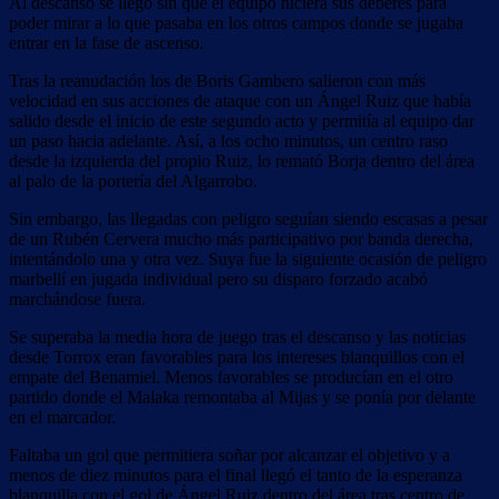
Al descanso se llegó sin que el equipo hiciera sus deberes para
poder mirar a lo que pasaba en los otros campos donde se jugaba
entrar en la fase de ascenso.
Tras la reanudación los de Boris Gambero salieron con más
velocidad en sus acciones de ataque con un Ángel Ruiz que había
salido desde el inicio de este segundo acto y permitía al equipo dar
un paso hacia adelante. Así, a los ocho minutos, un centro raso
desde la izquierda del propio Ruiz, lo remató Borja dentro del área
al palo de la portería del Algarrobo.
Sin embargo, las llegadas con peligro seguían siendo escasas a pesar
de un Rubén Cervera mucho más participativo por banda derecha,
intentándolo una y otra vez. Suya fue la siguiente ocasión de peligro
marbellí en jugada individual pero su disparo forzado acabó
marchándose fuera.
Se superaba la media hora de juego tras el descanso y las noticias
desde Torrox eran favorables para los intereses blanquillos con el
empate del Benamiel. Menos favorables se producían en el otro
partido donde el Malaka remontaba al Mijas y se ponía por delante
en el marcador.
Faltaba un gol que permitiera soñar por alcanzar el objetivo y a
menos de diez minutos para el final llegó el tanto de la esperanza
blanquilla con el gol de Ángel Ruiz dentro del área tras centro de