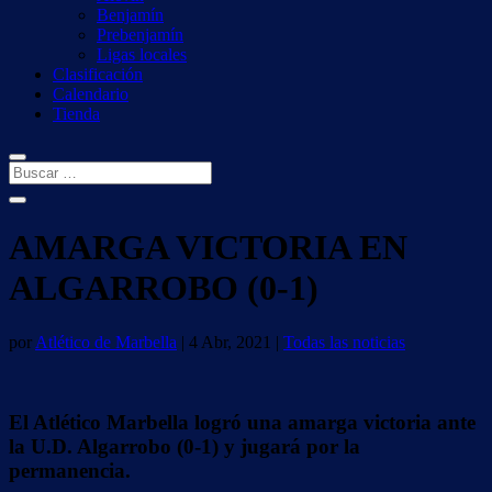
Benjamín
Prebenjamín
Ligas locales
Clasificación
Calendario
Tienda
AMARGA VICTORIA EN
ALGARROBO (0-1)
por
Atlético de Marbella
|
4 Abr, 2021
|
Todas las noticias
El Atlético Marbella logró una amarga victoria ante
la U.D. Algarrobo (0-1) y jugará por la
permanencia.