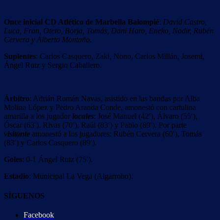
Once inicial CD Atlético de Marbella Balompié
:
David Castro,
Luca, Fran, Otero, Borja, Tomás, Dani Haro, Eneko, Nadir, Rubén
Cervera y Alberto Montaño.
Suplentes
: Carlos Casquero, Zaki, Nono, Carlos Millán, Josemi,
Ángel Ruiz y Sergio Caballero.
Árbitro
: Adrián Román Navas, asistido en las bandas por Alba
Molina López y Pedro Aranda Conde, amonestó con cartulina
amarilla a los jugador
locales
: José Manuel (42′), Álvaro (55′),
Óscar (63′), Rivas (70′), Raúl (83′) y Pablo (89′). Por parte
visitante
amonestó a los jugadores: Rubén Cervera (60′), Tomás
(83′) y Carlos Casquero (89′).
Goles
: 0-1 Ángel Ruiz (75′).
Estadio
: Municipal La Vega (Algarrobo).
SÍGUENOS
Facebook