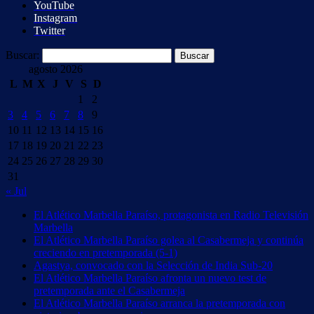
YouTube
Instagram
Twitter
Buscar:
agosto 2026
L
M
X
J
V
S
D
1
2
3
4
5
6
7
8
9
10
11
12
13
14
15
16
17
18
19
20
21
22
23
24
25
26
27
28
29
30
31
« Jul
El Atlético Marbella Paraíso, protagonista en Radio Televisión
Marbella
El Atlético Marbella Paraíso golea al Casabermeja y continúa
creciendo en pretemporada (5-1)
Agastya, convocado con la Selección de India Sub-20
El Atlético Marbella Paraíso afronta un nuevo test de
pretemporada ante el Casabermeja
El Atlético Marbella Paraíso arranca la pretemporada con