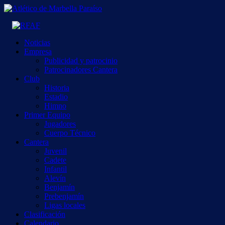
Noticias
Empresa
Publicidad y patrocinio
Patrocinadores Cantera
Club
Historia
Estadio
Himno
Primer Equipo
Jugadores
Cuerpo Técnico
Cantera
Juvenil
Cadete
Infantil
Alevín
Benjamín
Prebenjamín
Ligas locales
Clasificación
Calendario