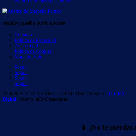
victoria y buenas sensaciones
orgullo y pasión por lo nuestro
Contacto
Política de Privacidad
Aviso Legal
Política de Cookies
Mapa del Sitio
Seguir
Seguir
Seguir
Seguir
2024-2025 ® AT MARBELLA PARAÍSO | Hosting:
JUCRA
Digital
| Diseño:
aCr Creaciones
📱 ¡No te pierdas 